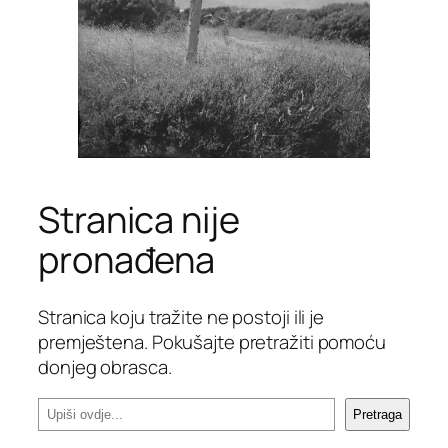
Stranica nije
pronađena
Stranica koju tražite ne postoji ili je
premještena. Pokušajte pretražiti pomoću
donjeg obrasca.
P
Pretraga
r