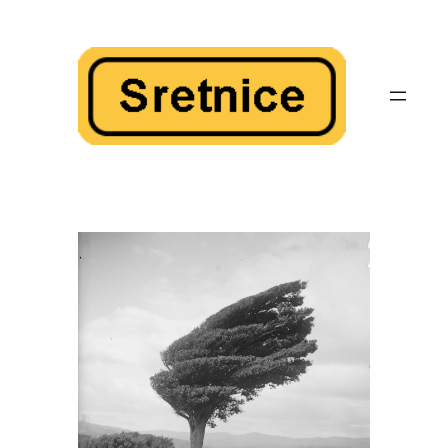
Skoči
do
sadržaja