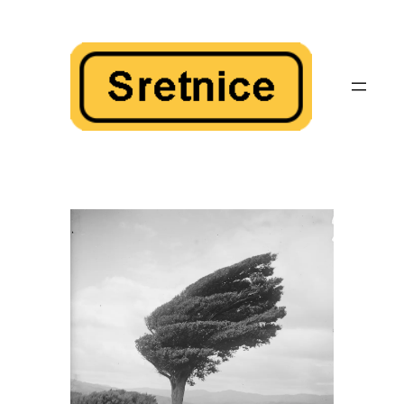
Skoči
do
sadržaja