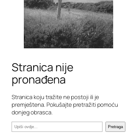
Stranica nije
pronađena
Stranica koju tražite ne postoji ili je
premještena. Pokušajte pretražiti pomoću
donjeg obrasca.
P
Pretraga
r