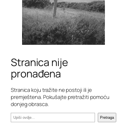
Stranica nije
pronađena
Stranica koju tražite ne postoji ili je
premještena. Pokušajte pretražiti pomoću
donjeg obrasca.
P
Pretraga
r