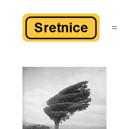
Skoči
do
sadržaja