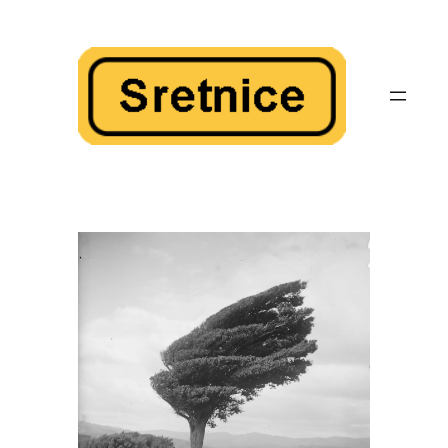
Skoči
do
sadržaja