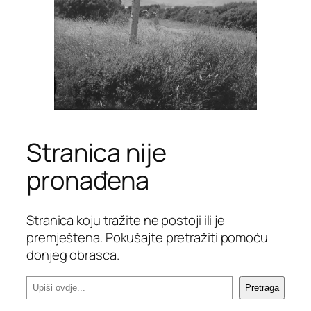
Stranica nije
pronađena
Stranica koju tražite ne postoji ili je
premještena. Pokušajte pretražiti pomoću
donjeg obrasca.
P
Pretraga
r