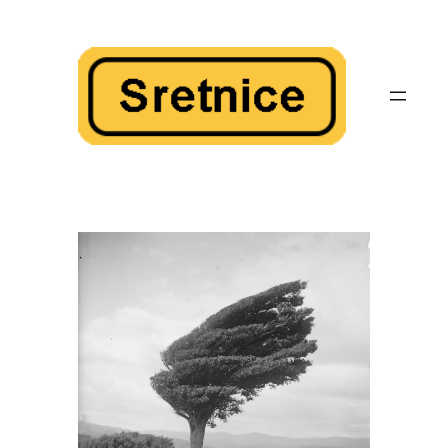
Skoči
do
sadržaja