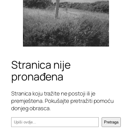
Stranica nije
pronađena
Stranica koju tražite ne postoji ili je
premještena. Pokušajte pretražiti pomoću
donjeg obrasca.
P
Pretraga
r