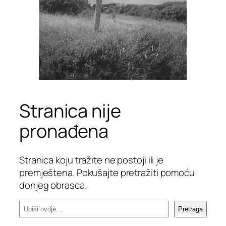
Stranica nije
pronađena
Stranica koju tražite ne postoji ili je
premještena. Pokušajte pretražiti pomoću
donjeg obrasca.
P
Pretraga
r