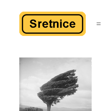
Skoči
do
sadržaja