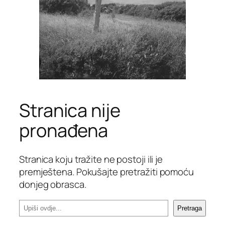
Stranica nije
pronađena
Stranica koju tražite ne postoji ili je
premještena. Pokušajte pretražiti pomoću
donjeg obrasca.
P
Pretraga
r