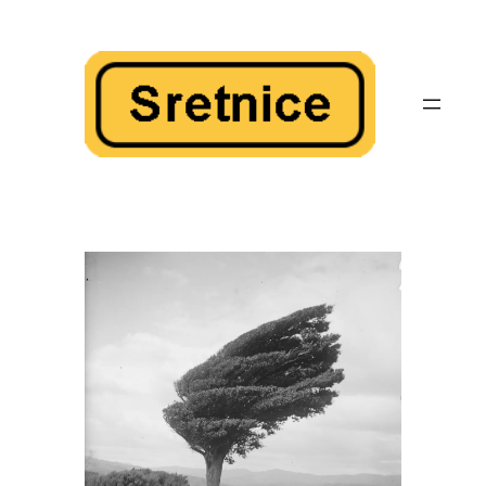
Skoči
do
sadržaja