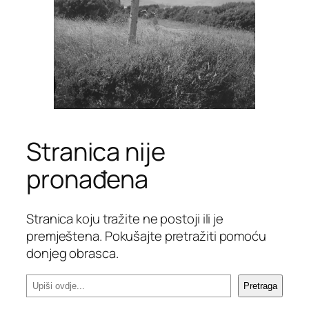
Stranica nije
pronađena
Stranica koju tražite ne postoji ili je
premještena. Pokušajte pretražiti pomoću
donjeg obrasca.
P
Pretraga
r