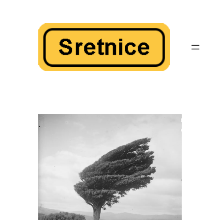
Skoči
do
sadržaja